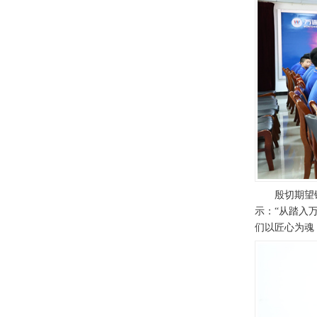
殷切期望
示：“从踏入
们以匠心为魂