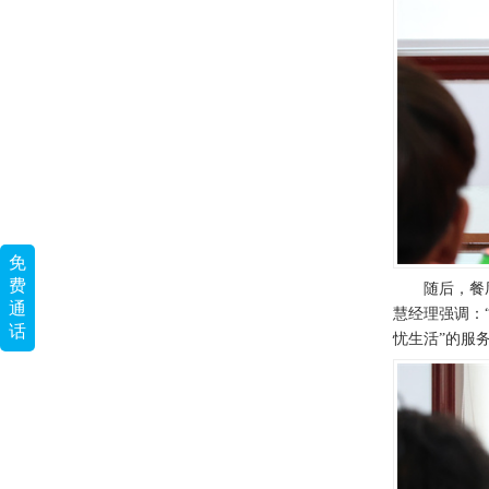
免
费
随后，餐
通
慧经理强调：
话
忧生活”的服