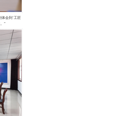
刻体会到‘工匠
。”