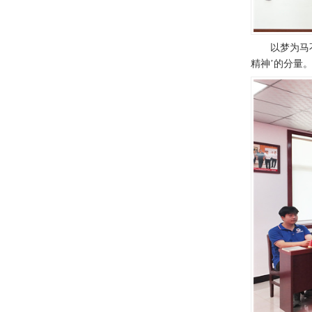
以梦为马
精神’的分量