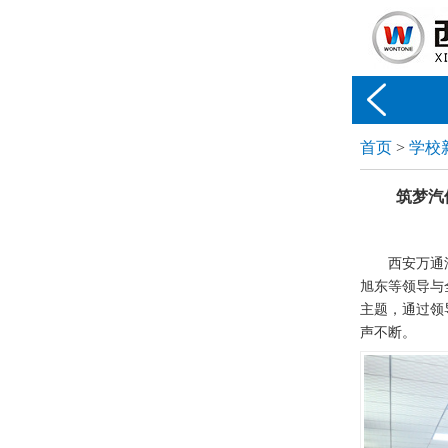

首页
>
学校
筑梦汽
西安万通
旭东等领导与
主题，通过领
声不断。