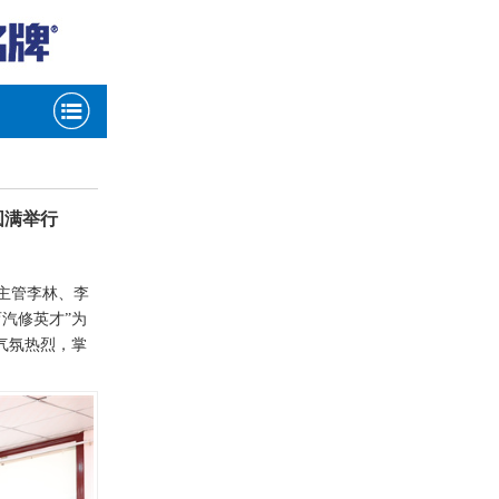

圆满举行
主管李林、李
汽修英才”为
气氛热烈，掌